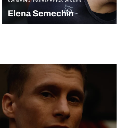
SWIMMING: PARALYMPICS WINNER
Elena Semechin