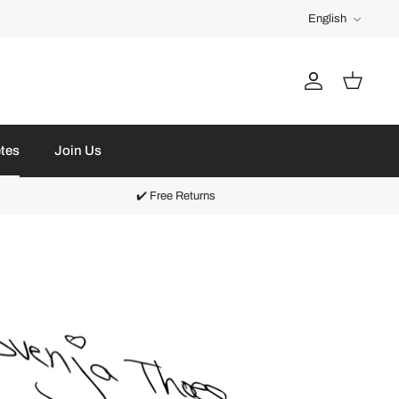
Language
English
Account
Cart
etes
Join Us
✔️ Free Returns