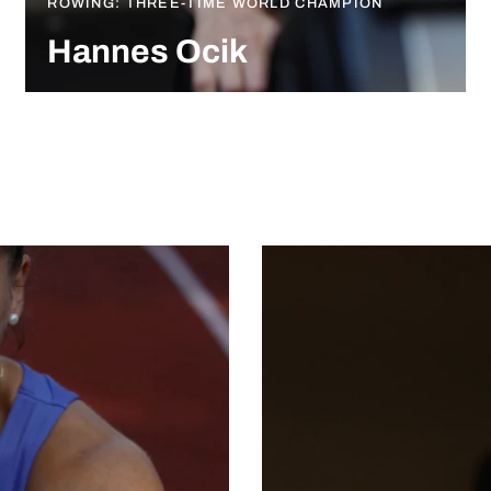
ROWING: THREE-TIME WORLD CHAMPION
Hannes Ocik