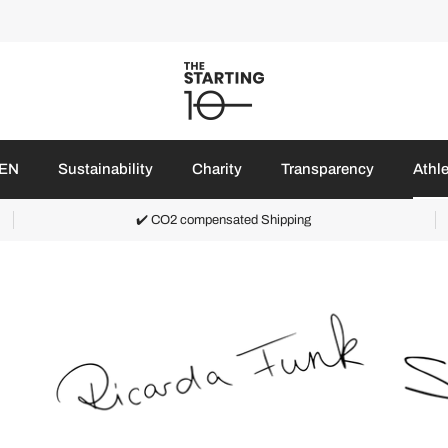
EN
Sustainability
Charity
Transparency
Athl
✔️ CO2 compensated Shipping