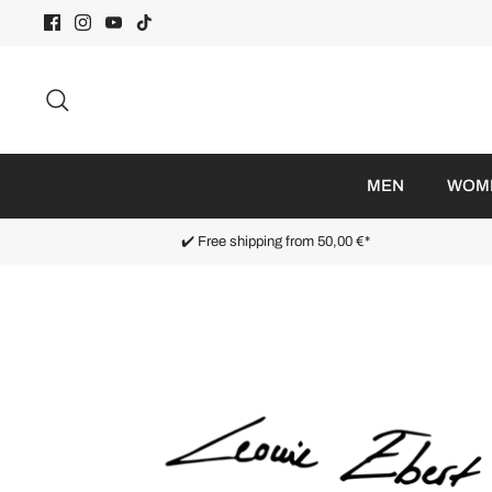
Skip
to
content
Search
MEN
WOM
✔️ Free shipping from 50,00 €*