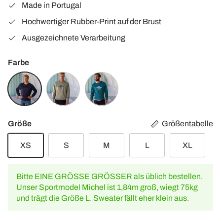
Made in Portugal
Hochwertiger Rubber-Print auf der Brust
Ausgezeichnete Verarbeitung
Farbe
Dark
Olive
Petrol
Anthracite
Gray
Größe
Größentabelle
XS
S
M
L
XL
Bitte EINE GRÖSSE GRÖSSER als üblich bestellen.
Unser Sportmodel Michel ist 1,84m groß, wiegt 75kg
und trägt die Größe L. Sweater fällt eher klein aus.