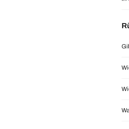
R
Gi
Wi
Wi
Wa