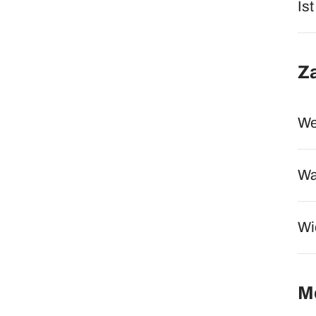
Is
Z
We
Wa
Wi
M