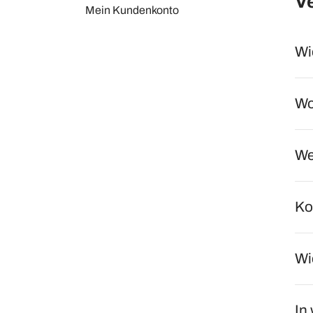
V
Mein Kundenkonto
Wie
Wo
We
Ko
Wi
In