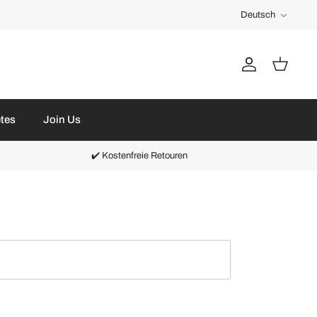
Sprache
Deutsch
Account
Warenkorb
etes
Join Us
✔️ Kostenfreie Retouren