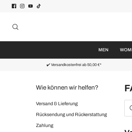
Direkt
zum
Inhalt
Suchen
MEN
WOM
✔️ Versandkostenfrei ab 50,00 €*
F
Wie können wir helfen?
Versand & Lieferung
Rücksendung und Rückerstattung
Zahlung