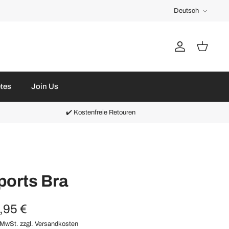
Sprache
Deutsch
Account
Warenkorb
etes
Join Us
✔️ Kostenfreie Retouren
ports Bra
,95 €
 MwSt. zzgl.
Versandkosten