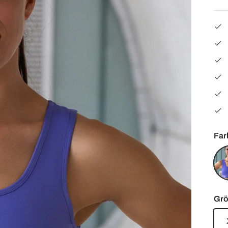
Far
Lav
Viol
Gr