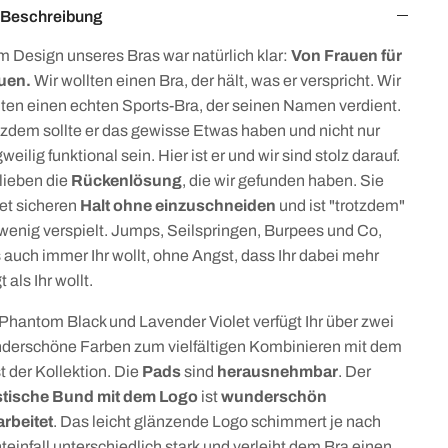
Beschreibung
m Design unseres Bras war natürlich klar:
Von Frauen für
uen.
Wir wollten einen Bra, der hält, was er verspricht. Wir
lten einen echten Sports-Bra, der seinen Namen verdient.
tzdem sollte er das gewisse Etwas haben und nicht nur
weilig funktional sein. Hier ist er und wir sind stolz darauf.
lieben die
Rückenlösung
, die wir gefunden haben. Sie
et sicheren
Halt ohne einzuschneiden
und ist "trotzdem"
 wenig verspielt. Jumps, Seilspringen, Burpees und Co,
 auch immer Ihr wollt, ohne Angst, dass Ihr dabei mehr
t als Ihr wollt.
 Phantom Black und Lavender Violet verfügt Ihr über zwei
derschöne Farben zum vielfältigen Kombinieren mit dem
t der Kollektion. Die
Pads
sind
herausnehmbar
.
Der
stische Bund mit dem Logo
ist
wunderschön
arbeitet
.
Das leicht glänzende Logo schimmert je nach
teinfall unterschiedlich stark und verleiht dem Bra einen