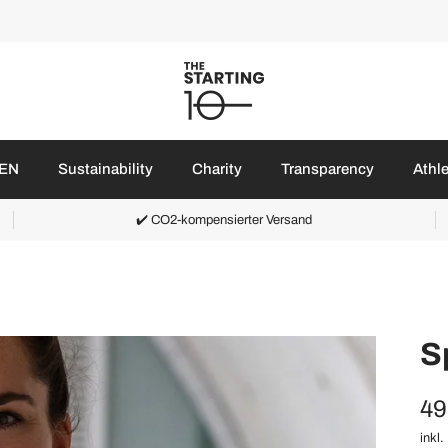
EN
Sustainability
Charity
Transparency
Athl
✔️ CO2-kompensierter Versand
S
49
inkl.