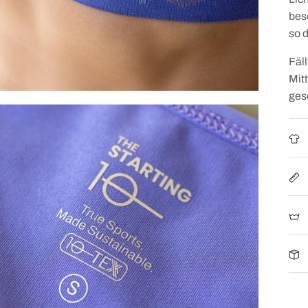
bes
so d
Fäl
Mit
ges