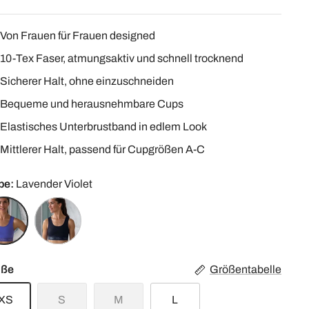
Von Frauen für Frauen designed
10-Tex Faser, atmungsaktiv und schnell trocknend
Sicherer Halt, ohne einzuschneiden
Bequeme und herausnehmbare Cups
Elastisches Unterbrustband in edlem Look
Mittlerer Halt, passend für Cupgrößen A-C
be
Lavender Violet
ender
Phantom
et
Black
öße
Größentabelle
XS
S
M
L