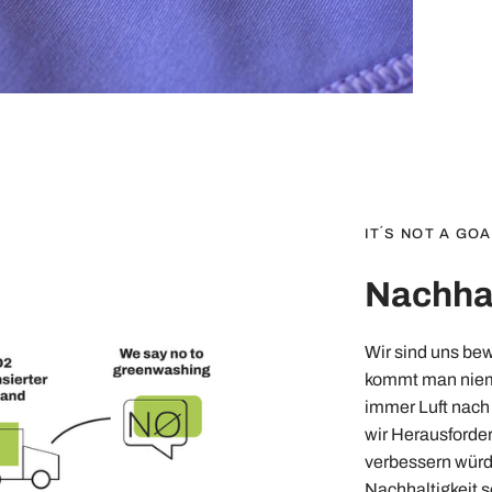
IT´S NOT A GOA
Nachhal
Wir sind uns be
kommt man niema
immer Luft nach 
wir Herausforde
verbessern würd
Nachhaltigkeit s