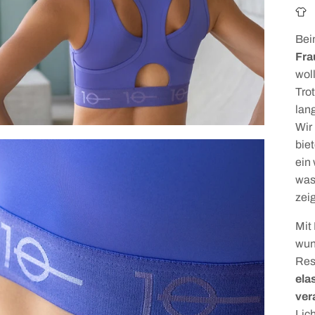
Bei
Fra
wol
Tro
lang
Wir 
biet
ein
was
zeig
Mit
wun
Res
ela
ver
Lich