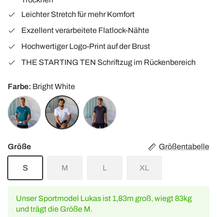
Leichter Stretch für mehr Komfort
Exzellent verarbeitete Flatlock-Nähte
Hochwertiger Logo-Print auf der Brust
THE STARTING TEN Schriftzug im Rückenbereich
Farbe
Bright White
Petrol
Bright
Anthracite
White
Melange
Größe
Größentabelle
S
M
L
XL
Unser Sportmodel Lukas ist 1,83m groß, wiegt 83kg
und trägt die Größe M.